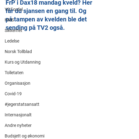
FrP i Dax18 mandag kveld? Her 
YS Fordel
får du sjansen en gang til. Og 
på tampen av kvelden ble det 
HMS
sending på TV2 også.
Sikkerhet
Ledelse
Norsk Tollblad
Kurs og Utdanning
Tolletaten
Organisasjon
Covid-19
#jegerstatsansatt
Internasjonalt
Andre nyheter
Budsjett og økonomi