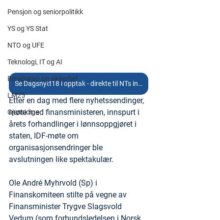
Pensjon og seniorpolitikk
YS og YS Stat
NTO og UFE
Teknologi, IT og AI
Beredskap og sikkerhet
Se Dagsnytt18 i opptak - direkte til NTs intervju
LM25
Etter en dag med flere nyhetssendinger, 
møte med finansministeren, innspurt i 
Gjensidige
årets forhandlinger i lønnsoppgjøret i 
staten, IDF-møte om 
organisasjonsendringer ble 
avslutningen like spektakulær.
Ole André Myhrvold (Sp) i 
Finanskomiteen stilte på vegne av 
Finansminister Trygve Slagsvold 
Vedum (som forbundsledelsen i Norsk 