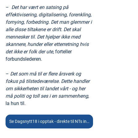
–  
Det har vært en satsing på 
effektivisering, digitalisering, forenkling, 
fornying, forbedring. Det man glemmer i 
alle disse tiltakene er drift. Det skal 
mennesker til. Det hjelper ikke med 
skannere, hunder eller etterretning hvis 
det ikke er folk der ute
, forteller 
forbundslederen.
– 
Det som må til er flere årsverk og 
fokus på tilstedeværelse. Dette handler 
om sikkerheten til landet vårt - og her 
må politi og toll ses i en sammenheng
, 
la hun til.
Se Dagsnytt18 i opptak - direkte til NTs intervju