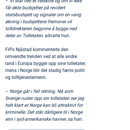
– 
Vi står ved et veiskille og om vi ikke 
får økte budsjetter på revidert 
statsbudsjett og signaler om en varig 
økning i budsjettene fremover vil 
tolldirektøren begynne å bygge ned 
deler av Tolletaten
, advarte hun.
FrPs Njåstad kommenterte den 
omvendte trenden ved at alle andre 
land i Europa bygger opp sine tolletater, 
mens i Norge blir det stadig færre politi 
og tolltjenestemenn. 
–
 Norge går i feil retning. Nå som 
Sverige ruster opp sin tolletaten ser jeg 
helt klart at Norge kan bli attraktivt for 
kriminelle. Det står dårligere til i Norge 
enn i syd-amerikanske havner
, sa han.