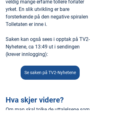
veldig mange erfarne tollere forlater 
yrket. En slik utvikling er bare 
forsterkende på den negative spiralen 
Tolletaten er inne i.
Saken kan også sees i opptak på TV2-
Nyhetene, ca 13:49 ut i sendingen 
(krever innlogging):
Se saken på TV2-Nyhetene
Hva skjer videre?
Om man skal tolke de uttalelsene som 
folkevalgte på tvers av partigrensene 
har kommet med den siste tiden, 
spesielt etter NTs 
Beredskapskonferanse 31. oktober i 