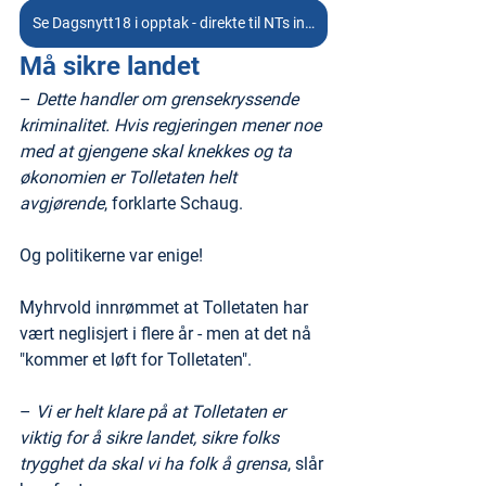
Se Dagsnytt18 i opptak - direkte til NTs intervju
Må sikre landet
– 
Dette handler om grensekryssende 
kriminalitet. Hvis regjeringen mener noe 
med at gjengene skal knekkes og ta 
økonomien er Tolletaten helt 
avgjørende
, forklarte Schaug.
Og politikerne var enige!
Myhrvold innrømmet at Tolletaten har 
vært neglisjert i flere år - men at det nå 
"kommer et løft for Tolletaten".
– 
Vi er helt klare på at Tolletaten er 
viktig for å sikre landet, sikre folks 
trygghet da skal vi ha folk å grensa
, slår 