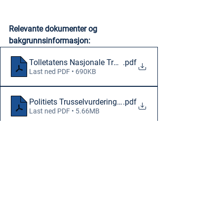
Relevante dokumenter og 
bakgrunnsinformasjon:
Tolletatens Nasjonale Trusselvurdering 2024 (ÅPEN)
.pdf
Last ned PDF • 690KB
Politiets Trusselvurdering 2024
.pdf
Last ned PDF • 5.66MB
PSTS Nasjonal Trusselvurdering 2024
.pdf
Last ned PDF • 2.31MB
Kripos Nasjonal Trusselvurdering Kriminelle Nettverk 
.pdf
Last ned PDF • 5.80MB
Økokrim - Kontanter i den kriminelle økonomien 2024
.pdf