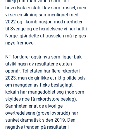
tillegg har man våpen som i all 
hovedsak er stabil lav som trussel, men 
vi ser en økning sammenlignet med 
2022 og i kombinasjon med nærheten 
til Sverige og de hendelsene vi har hatt i 
Norge, gjør dette at trusselen må følges 
nøye fremover.
NT forklarer også hva som ligger bak 
utviklingen av resultatene etaten 
oppnår. Tolletaten har flere rekorder i 
2023, men de gir ikke et riktig bilde selv 
om mengden av f.eks beslaglagt 
kokain har mangedoblet seg (noe som 
skyldes noe få rekordstore beslag). 
Sannheten er at de alvorlige 
overtredelsene (grove lovbrudd) har 
sunket dramatisk siden 2019. Den 
negative trenden på resultater i 