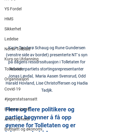
YS Fordel
HMS
Sikkerhet
Ledelse
Karin Tanderø Schaug og Rune Gundersen 
Norsk Tollblad
(venstre side av bordet) presenterte NT`s syn 
Kurs og Utdanning
på dagens ressurssituasjon i Tolletaten for 
Arbeiderpartiets stortingsrepresentanter 
Tolletaten
Jonas Løvdal,  Maria Aasen Svensrud, Odd 
Organisasjon
Harald Hovland, Lise Christoffersen og Hadia 
Covid-19
Tadjik.
#jegerstatsansatt
Flere og flere politikere og 
Internasjonalt
partier begynner å få opp 
Andre nyheter
øynene for Tolletaten og er 
Budsjett og økonomi