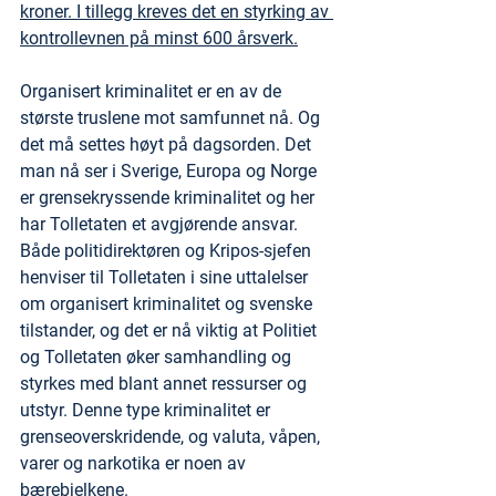
kroner. I tillegg kreves det en styrking av 
kontrollevnen på minst 600 årsverk.
Organisert kriminalitet er en av de 
største truslene mot samfunnet nå. Og 
det må settes høyt på dagsorden. Det 
man nå ser i Sverige, Europa og Norge 
er grensekryssende kriminalitet og her 
har Tolletaten et avgjørende ansvar. 
Både politidirektøren og Kripos-sjefen 
henviser til Tolletaten i sine uttalelser 
om organisert kriminalitet og svenske 
tilstander, og det er nå viktig at Politiet 
og Tolletaten øker samhandling og 
styrkes med blant annet ressurser og 
utstyr. Denne type kriminalitet er 
grenseoverskridende, og valuta, våpen, 
varer og narkotika er noen av 
bærebjelkene.