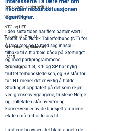
interesserte i å lære mer om 
Pensjon og seniorpolitikk
hvordan ressurssituasjonen 
egentlig er.
YS og YS Stat
NTO og UFE
I den siste tiden har flere partier vært i 
Teknologi, IT og AI
møter med Norsk Tollerforbund (NT) for 
å lære mer og ta med seg innspill 
Beredskap og sikkerhet
tilbake til sitt arbeid både på Stortinget 
LM25
og med partiprogrammene. 
Arbeiderpartiet, KrF og SP har nylig 
Gjensidige
truffet forbundsledelsen, og SV står for 
tur. NT mener det er viktig å holde 
Stortinget oppdatert på det som skjer 
ved grenseovergangene, truslene Norge 
og Tolletaten står ovenfor og 
konsekvenser av de budsjettrammene 
etaten må forholde oss til.
I møtene henvises det blant annet i de 