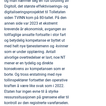
og man nærmer seg en full utrulling av 
Digitoll, det største effektiviserings- og 
digitaliseringsprosjektet til Tolletaten 
siden TVINN kom på 80-tallet. På den 
annen side var 2023 et ekstremt 
krevende år økonomisk, avgangen av 
tollfaglige ansatte fortsatte i stor fart 
og betydelig kompetanse er byttet ut 
med helt nye tjenestemenn og -kvinner 
som er under opplæring. Antall 
alvorlige overtredelser er lavt, noe NT 
mener er en tydelig og direkte 
konsekvens av kompetansen som er 
borte. Og tross erstatning med nye 
tollinspektører fortsetter den operative 
kraften å være like svak som i 2022. 
Etaten har ingen evne til å styrke 
ressurssituasjonen på grensene eller til 
kontroll av den registrerte vareførselen.