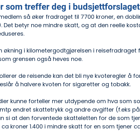
 som treffer deg i budsjettforslaget
dlem så øker fradraget til 7700 kroner, en doblin
). Det betyr noe mindre skatt, og at den reelle kos
eduseres.
en økning i kilometergodtgjørelsen i reisefradraget
 som grensen også heves noe. 
lerer de reisende kan det bli nye kvoteregler å forh
eslår å halvere kvoten for sigaretter og tobakk. 
edier kunne forteller mer utdypende om hva som so
tp endret skattetrykk og andre avgifter (f.eks på 
 si at den forventede skatteletten for de som tje
e ca kroner 1.400 i mindre skatt for en som tjener c