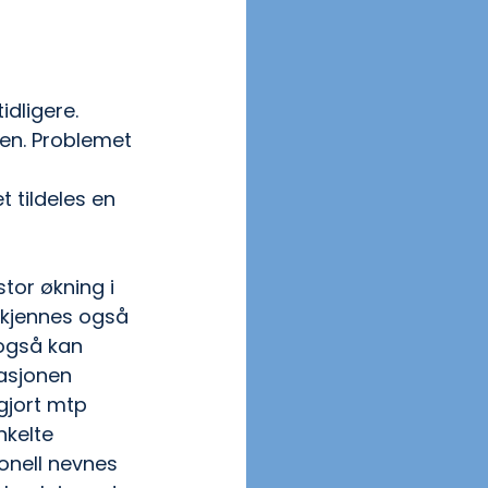
dligere. 
ten. Problemet 
t tildeles en 
tor økning i 
rkjennes også 
 også kan 
asjonen 
gjort mtp 
nkelte 
onell nevnes 