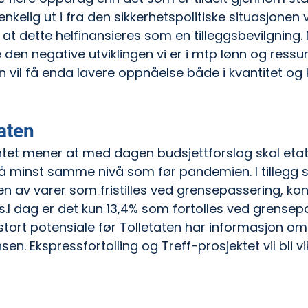
nkelig ut i fra den sikkerhetspolitiske situasjonen vi
 at dette helfinansieres som en tilleggsbevilgning. 
e den negative utviklingen vi er i mtp lønn og ressurs
vil få enda lavere oppnåelse både i kvantitet og k
taten
et mener at med dagen budsjettforslag skal etat
på minst samme nivå som før pandemien. I tillegg s
en av varer som fristilles ved grensepassering, kon
kes.I dag er det kun 13,4% som fortolles ved grensep
stort potensiale før Tolletaten har informasjon om 
sen. Ekspressfortolling og Treff-prosjektet vil bli vi