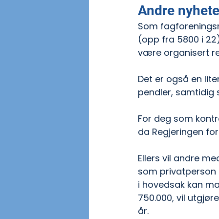
Andre nyheter
Som fagforeningsme
(opp fra 5800 i 22
være organisert r
Det er også en lit
pendler, samtidig
For deg som kontrol
da Regjeringen for
Ellers vil andre m
som privatperson m
i hovedsak kan man
750.000, vil utgjør
år.