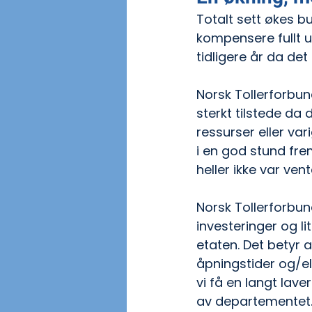
Totalt sett økes b
kompensere fullt u
tidligere år da det
Norsk Tollerforbund
sterkt tilstede da 
ressurser eller var
i en god stund fre
heller ikke var vent
Norsk Tollerforbun
investeringer og li
etaten. Det betyr a
åpningstider og/ell
vi få en langt la
av departementet.