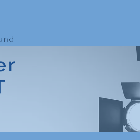
bund
er
T