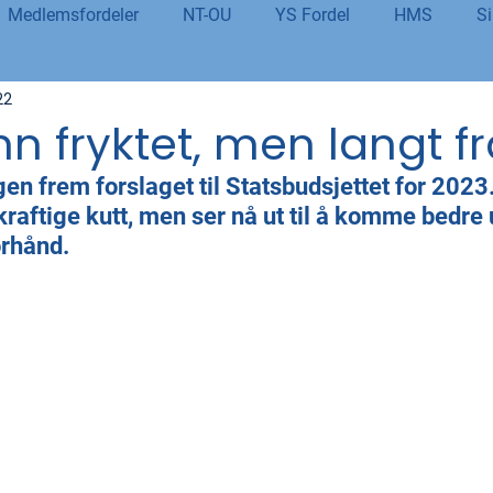
Medlemsfordeler
NT-OU
YS Fordel
HMS
Si
22
danning
Tolletaten
Organisasjon
Covid-19
#j
n fryktet, men langt f
gen frem forslaget til Statsbudsjettet for 2023.
er
Budsjett og økonomi
Pensjon og seniorpolitikk
kraftige kutt, men ser nå ut til å komme bedre 
orhånd.
og AI
Beredskap og sikkerhet
LM25
Gjensidige