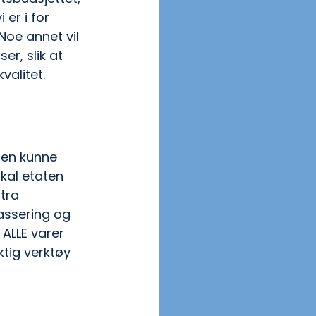
 er i for 
Noe annet vil 
er, slik at 
valitet.
en kunne 
kal etaten 
tra 
assering og 
ALLE varer 
ktig verktøy 