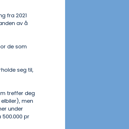
g fra 2021 
tanden av å 
 for de som 
olde seg til, 
m treffer deg 
elbiler), men 
ner under 
a 500.000 pr 