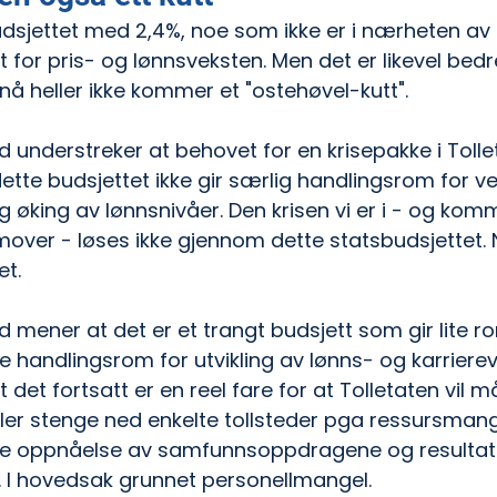
udsjettet med 2,4%, noe som ikke er i nærheten av 
t for pris- og lønnsveksten. Men det er likevel bedr
 nå heller ikke kommer et "ostehøvel-kutt".
 understreker at behovet for en krisepakke i Tollet
dette budsjettet ikke gir særlig handlingsrom for v
ig øking av lønnsnivåer. Den krisen vi er i - og komm
mover - løses ikke gjennom dette statsbudsjettet.
et.
d mener at det er et trangt budsjett som gir lite r
te handlingsrom for utvikling av lønns- og karriereve
t det fortsatt er en reel fare for at Tolletaten vil 
er stenge ned enkelte tollsteder pga ressursmangel. 
vere oppnåelse av samfunnsoppdragene og resultat
 I hovedsak grunnet personellmangel.