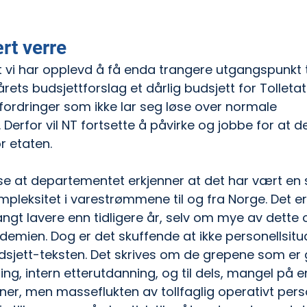
rt verre
at vi har opplevd å få enda trangere utgangspunkt ti
e årets budsjettforslag et dårlig budsjett for Tolleta
tfordringer som ikke lar seg løse over normale 
Derfor vil NT fortsette å påvirke og jobbe for at de
r etaten.
ese at departementet erkjenner at det har vært en s
leksitet i varestrømmene til og fra Norge. Det e
langt lavere enn tidligere år, selv om mye av dette
emien. Dog er det skuffende at ikke personellsitu
dsjett-teksten. Det skrives om de grepene som er 
ng, intern etterutdanning, og til dels, mangel på e
r, men masseflukten av tollfaglig operativt pers