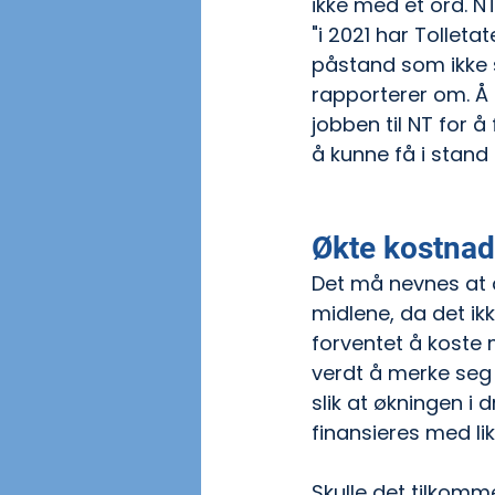
ikke med et ord. N
"i 2021 har Tolleta
påstand som ikke s
rapporterer om. Å k
jobben til NT for å
å kunne få i stand
Økte kostnad
Det må nevnes at d
midlene, da det ikk
forventet å koste m
verdt å merke seg a
slik at økningen i d
finansieres med lik
Skulle det tilkomm