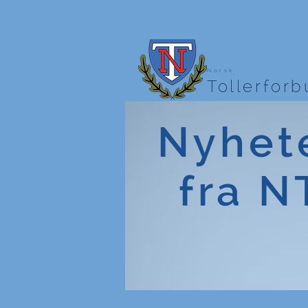
Norsk
Tollerfor
Nyhet
fra N