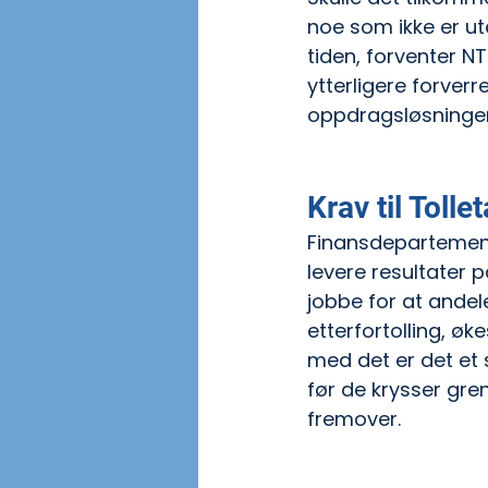
noe som ikke er ute
tiden, forventer NT
ytterligere forverr
oppdragsløsningen 
Krav til Tolle
Finansdepartement
levere resultater 
jobbe for at andel
etterfortolling, ø
med det er det et 
før de krysser gren
fremover.