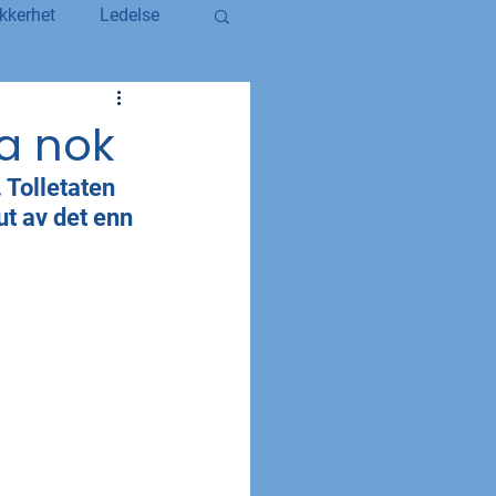
kkerhet
Ledelse
egerstatsansatt
ra nok
 Tolletaten 
YS og YS Stat
ut av det enn 