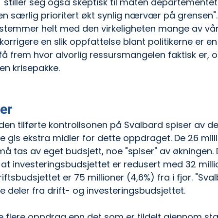
T stiller seg også skeptisk til måten departementet 
ten særlig prioritert økt synlig nærvær på grensen".
temmer helt med den virkeligheten mange av våre t
orrigere en slik oppfattelse blant politikerne er en 
 få frem hvor alvorlig ressursmangelen faktisk er, og 
 en krisepakke.
er
en tilførte kontrollsonen på Svalbard spiser av de 
e gis ekstra midler for dette oppdraget. De 26 mill
å tas av eget budsjett, noe "spiser" av økningen. De
t investeringsbudsjettet er redusert med 32 millione
riftsbudsjettet er 75 millioner (4,6%) fra i fjor. "Sv
e deler fra drift- og investeringsbudsjettet.
e flere oppdrag enn det som er tildelt gjennom sta