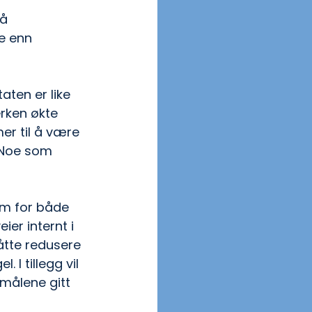
å 
e enn 
aten er like 
erken økte 
er til å være 
 Noe som 
om for både 
ier internt i 
måtte redusere 
I tillegg vil 
målene gitt 