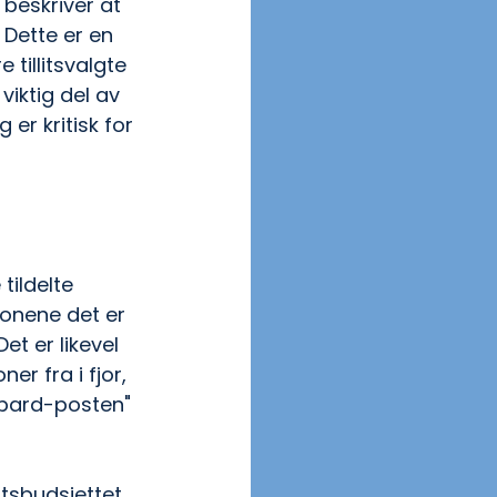
beskriver at 
 Dette er en 
illitsvalgte 
viktig del av 
er kritisk for 
tildelte 
ionene det er 
t er likevel 
r fra i fjor, 
albard-posten" 
tsbudsjettet, 