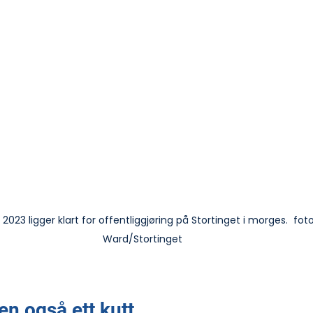
2023 ligger klart for offentliggjøring på Stortinget i morges.  fot
Ward/Stortinget
en også ett kutt