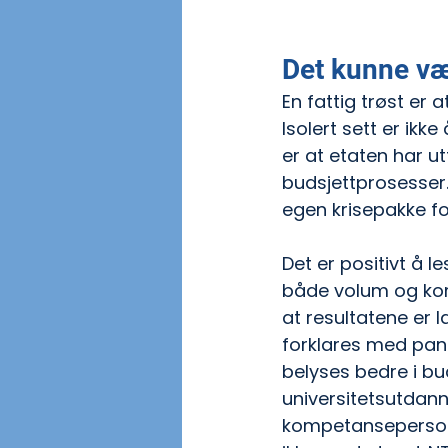
Det kunne væ
En fattig trøst er 
Isolert sett er ikk
er at etaten har u
budsjettprosesser. 
egen krisepakke fo
Det er positivt å l
både volum og komp
at resultatene er 
forklares med pand
belyses bedre i bu
universitetsutdanni
kompetansepersone