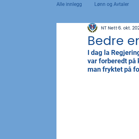
Alle innlegg
Lønn og Avtaler
NT Nett
6. okt. 20
Norsk Tollblad
Kurs og Ut
Bedre en
I dag la Regjerin
Internasjonalt
Andre nyhet
var forberedt på 
man fryktet på f
NTO og UFE
Teknologi, IT 