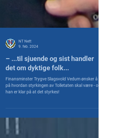
NT Nett
9. feb. 2024
– ...til sjuende og sist handler
det om dyktige folk...