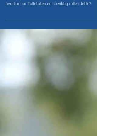
Hva må gjøres for å begrense både
gjengkriminaliteten og effekten av denne? Og
hvorfor har Tolletaten en så viktig rolle i dette?