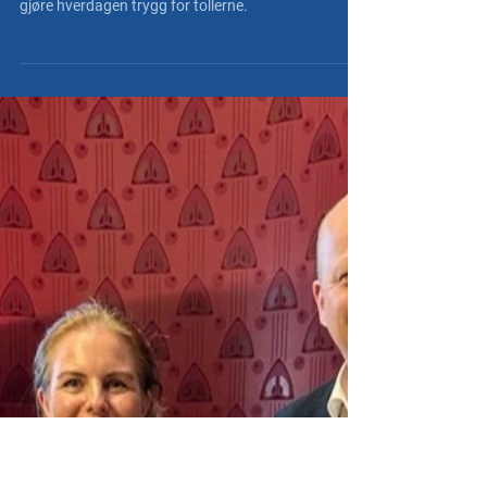
NT Nett
30. jan. 2024
Bevæpning av tollere
Vi må øke bemanningen på kontrollplassene for å
gjøre hverdagen trygg for tollerne.