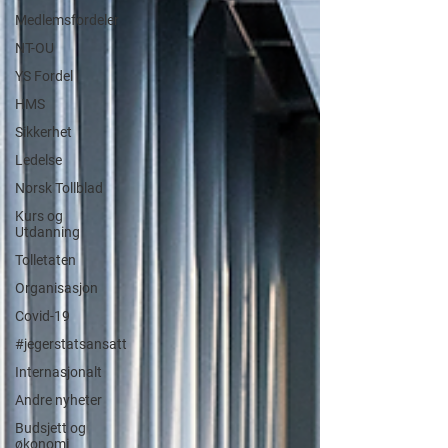
Medlemsfordeler
NT-OU
YS Fordel
HMS
Sikkerhet
Ledelse
Norsk Tollblad
Kurs og
Utdanning
Tolletaten
Organisasjon
Covid-19
#jegerstatsansatt
Internasjonalt
Andre nyheter
Budsjett og
økonomi