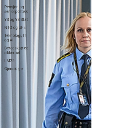
Pensjon og
seniorpolitikk
YS og YS Stat
NTO og UFE
Teknologi, IT
og AI
Beredskap og
sikkerhet
LM25
Gjensidige