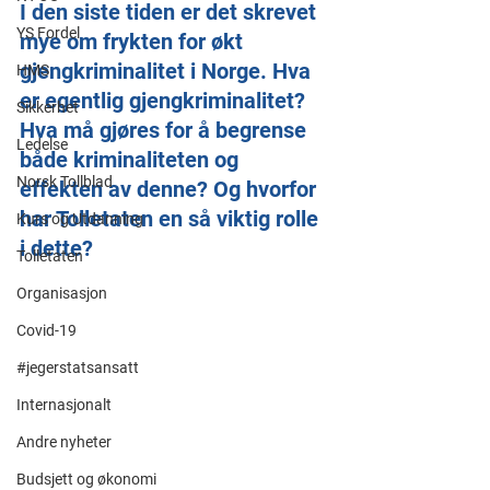
I den siste tiden er det skrevet 
YS Fordel
mye om frykten for økt 
gjengkriminalitet i Norge. Hva 
HMS
er egentlig gjengkriminalitet? 
Sikkerhet
Hva må gjøres for å begrense 
Ledelse
både kriminaliteten og 
Norsk Tollblad
effekten av denne? Og hvorfor 
har Tolletaten en så viktig rolle 
Kurs og Utdanning
i dette?
Tolletaten
Organisasjon
Covid-19
#jegerstatsansatt
Internasjonalt
Andre nyheter
Budsjett og økonomi