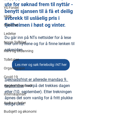
ute for søknad frem til nyttår - 
YS Fordel
benytt sjansen til å få et deilig 
HMS
avbrekk til uslåelig pris i 
fjellheimen i høst og vinter.
Sikkerhet
Ledelse
Du går inn på NTs nettsider for å lese 
Norsk Tollblad
mer om hyttene og for å finne lenken til 
søkesiden.
Kurs og Utdanning
Tolletaten
Les mer og søk feriebolig i NT her
Organisasjon
Covid-19
Søknadsfrist er allerede mandag 9. 
september
, hvorpå det trekkes dagen 
#jegerstatsansatt
etter (10. september). Etter trekningen 
Internasjonalt
åpnes det som vanlig for å fritt plukke 
Andre nyheter
ledige uker.
Budsjett og økonomi