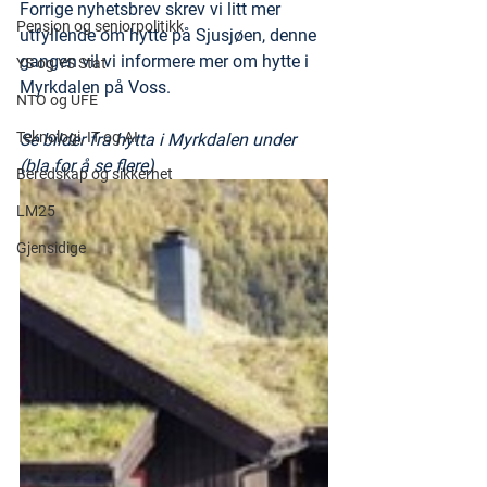
Forrige nyhetsbrev skrev vi litt mer 
Pensjon og seniorpolitikk
utfyllende om hytte på Sjusjøen, denne 
gangen vil vi informere mer om hytte i 
YS og YS Stat
Myrkdalen på Voss. 
NTO og UFE
Teknologi, IT og AI
Se bilder fra hytta i Myrkdalen under 
(bla for å se flere)
Beredskap og sikkerhet
LM25
Gjensidige