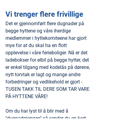
Vi trenger flere frivillige
Det er gjennomført flere dugnader på 
begge hyttene og våre iherdige 
medlemmer i hyttekomiteene har gjort 
mye for at du skal ha en flott 
opplevelse i våre ferieboliger. Nå er det 
ladebokser for elbil på begge hytter, det 
er enkel tilgang med kodelås på dørene, 
nytt torvtak er lagt og mange andre 
forbedringer og vedlikehold er gjort - 
TUSEN TAKK TIL DERE SOM TAR VARE 
PÅ HYTTENE VÅRE!
Om du har lyst til å blir med å 
"dugnadgjengen" så sender du en kort 
beskjed til Eiendomsutvalget 
(
eiut@norsktollerforbund.no
). NT 