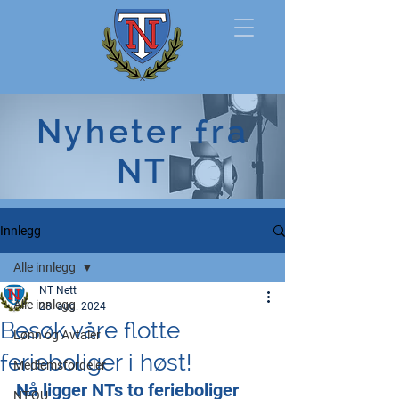
Norsk
Nyheter fra
Tollerforbund
NT
Innlegg
Alle innlegg
NT Nett
Alle innlegg
28. aug. 2024
Besøk våre flotte
Lønn og Avtaler
ferieboliger i høst!
Medlemsfordeler
Nå ligger NTs to ferieboliger 
NT-OU