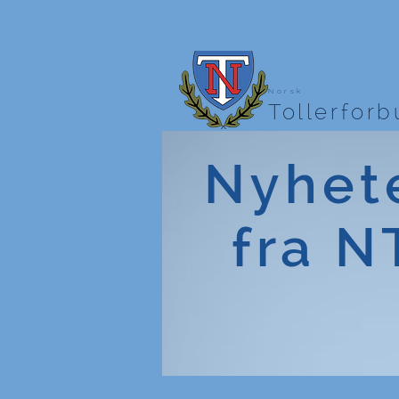
Norsk
Tollerfor
Nyhet
fra N