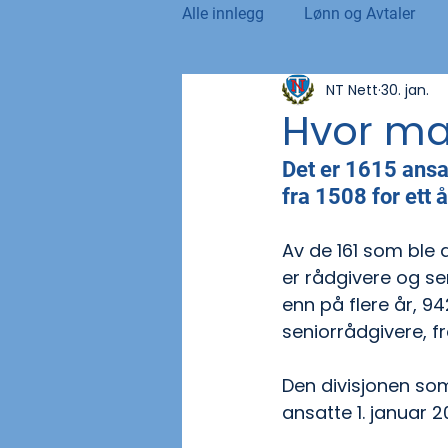
Alle innlegg
Lønn og Avtaler
NT Nett
30. jan.
Norsk Tollblad
Kurs og Ut
Hvor man
Det er 1615 ansat
Internasjonalt
Andre nyhet
fra 1508 for ett å
Av de 161 som ble a
NTO og UFE
Teknologi, IT 
er rådgivere og seni
enn på flere år, 942
seniorrådgivere, fr
Den divisjonen som
ansatte 1. januar 2