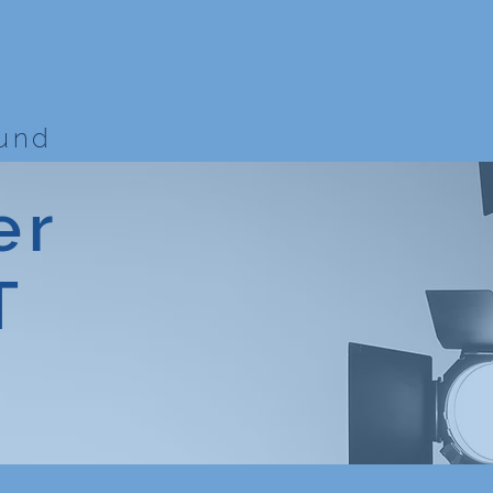
bund
er
T