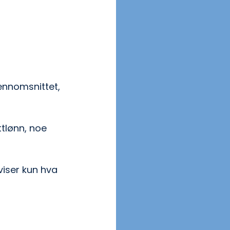
ennomsnittet, 
tlønn, noe 
viser kun hva 