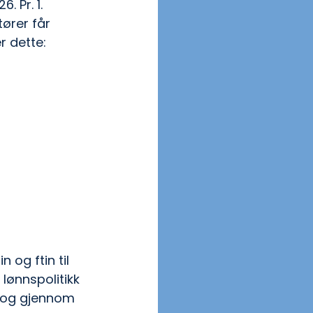
 Pr. 1. 
tører får 
r dette:
 og ftin til 
lønnspolitikk 
r og gjennom 