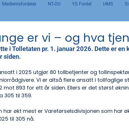
Medlemsfordeler
NT-OU
YS Fordel
HMS
Si
danning
Tolletaten
Organisasjon
Covid-19
#j
ge er vi – og hva tjen
te i Tolletaten pr. 1. januar 2026. Dette er en 
er
Budsjett og økonomi
Pensjon og seniorpolitikk
r siden.
nsatt i 2025 utgjør 80 tollbetjenter og tollinspektø
og AI
Beredskap og sikkerhet
LM25
Gjensidige
orrådgivere. Vi er altså flere ansatt i tollfaglige st
 mot 893 for ett år siden. Ellers er det størst øknin
a 305 til 359.
 har økt mest er Vareførselsdivisjonen som har øk
025 til 305 nå.