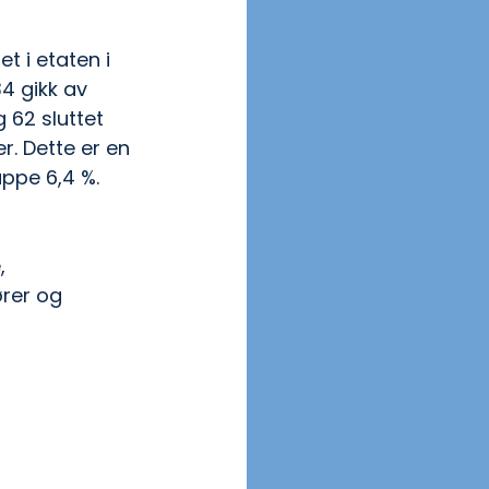
t i etaten i 
4 gikk av 
62 sluttet 
r. Dette er en 
ppe 6,4 %.
, 
ører og 