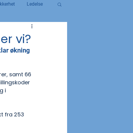
kkerhet
Ledelse
egerstatsansatt
er vi?
klar økning 
YS og YS Stat
rer, samt 66 
illingskoder 
g i 
t fra 253 