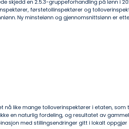
ede skjedd en 2.5.3-gruppeforhandling på lønn i 2026.
linspektører, førstetollinspektører og tolloverinspek
nnlønn. Ny minstelønn og gjennomsnittslønn er ette
 nå like mange tolloverinspektører i etaten, som tin
kke en naturlig fordeling, og resultatet av gammel 
binasjon med stillingsendringer gitt i lokalt oppgjø