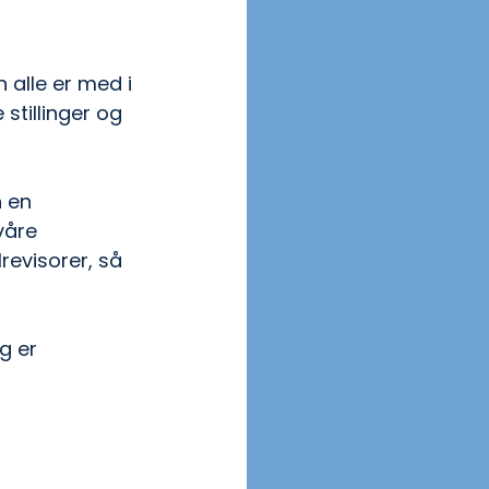
 alle er med i 
tillinger og 
n en 
våre 
revisorer, så 
g er 