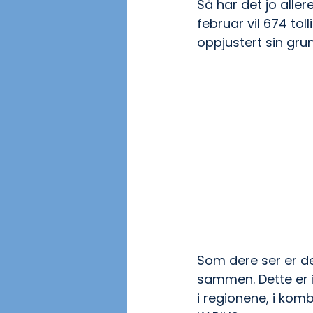
Så har det jo aller
februar vil 674 tol
oppjustert sin gru
Som dere ser er det
sammen. Dette er i
i regionene, i kom