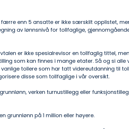
færre enn 5 ansatte er ikke særskilt opplistet, men
ning av lønnsnivå for tollfaglige, gjennomgående s
vtalen er ikke spesialrevisor en tollfaglig tittel, me
ling som kan finnes i mange etater. Så og si alle 
 vanlige tollere som har tatt videreutdanning til toll
gorisere disse som tollfaglige i vår oversikt.
unnlønn, verken turnustillegg eller funksjonstilleg
en grunnlønn på 1 million eller høyere.