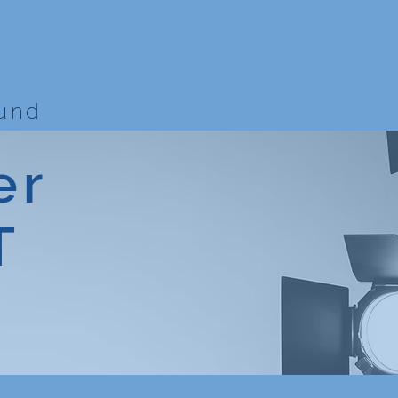
bund
er
T