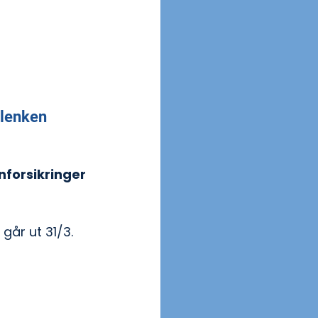
 
 lenken 
nforsikringer 
går ut 31/3. 