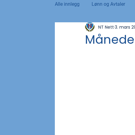
Alle innlegg
Lønn og Avtaler
NT Nett
3. mars 2
Norsk Tollblad
Kurs og Ut
Måneden
Internasjonalt
Andre nyhet
NTO og UFE
Teknologi, IT 