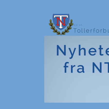
Norsk
Tollerfor
Nyhet
fra N