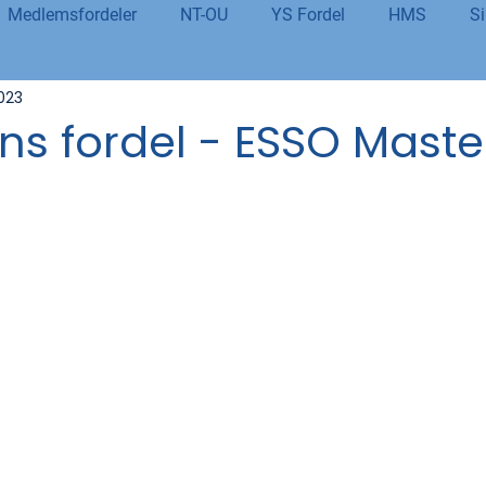
Medlemsfordeler
NT-OU
YS Fordel
HMS
Si
023
danning
Tolletaten
Organisasjon
Covid-19
#j
s fordel - ESSO Maste
er
Budsjett og økonomi
Pensjon og seniorpolitikk
og AI
Beredskap og sikkerhet
LM25
Gjensidige