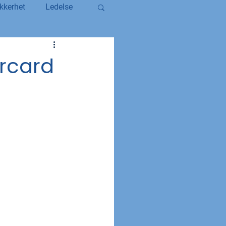
kkerhet
Ledelse
egerstatsansatt
rcard
YS og YS Stat