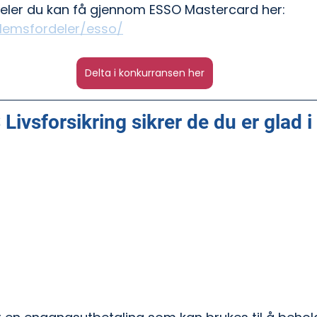
deler du kan få gjennom ESSO Mastercard her: 
lemsfordeler/esso/
Delta i konkurransen her
 Livsforsikring sikrer de du er glad i