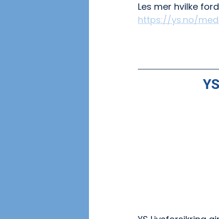
Les mer hvilke for
https://ys.no/med
YS