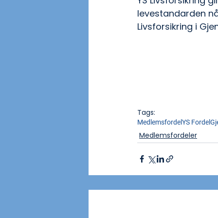
YS Livsforsikring 
levestandarden når
Livsforsikring i Gje
Tags:
Medlemsfordel
YS Fordel
Gj
Medlemsfordeler