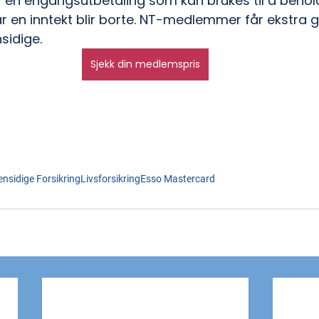
gir en engangsutbetaling som kan brukes til å behol
 en inntekt blir borte. NT-medlemmer får ekstra g
nsidige.
Sjekk din medlemspris
ensidige Forsikring
Livsforsikring
Esso Mastercard