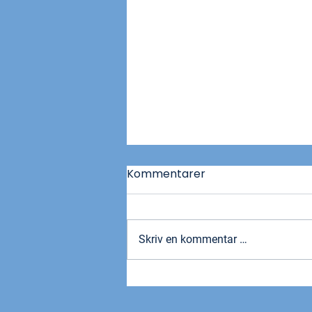
Kommentarer
Skriv en kommentar …
Nå får du enda mer ut av
bankavtalen med Nordea!