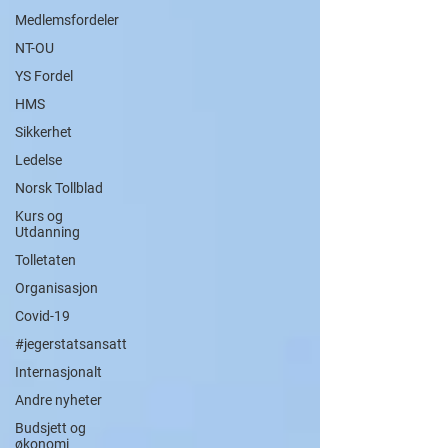
Medlemsfordeler
NT-OU
YS Fordel
HMS
Sikkerhet
Ledelse
Norsk Tollblad
Kurs og
Utdanning
Tolletaten
Organisasjon
Covid-19
#jegerstatsansatt
Internasjonalt
Andre nyheter
Budsjett og
økonomi