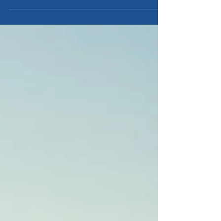
fremtidig særalderspensjon.