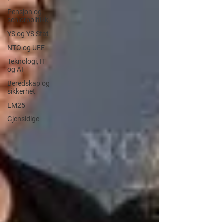
Pensjon og
seniorpolitikk
YS og YS Stat
NTO og UFE
Teknologi, IT
og AI
Beredskap og
sikkerhet
LM25
Gjensidige