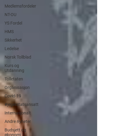
Medlemsfordeler
NT-OU
YS Fordel
HMS
Sikkerhet
Ledelse
Norsk Tollblad
Kurs og
Utdanning
Tolletaten
Organisasjon
Covid-19
#jegerstatsansatt
Internasjonalt
Andre nyheter
Budsjett og
økonomi