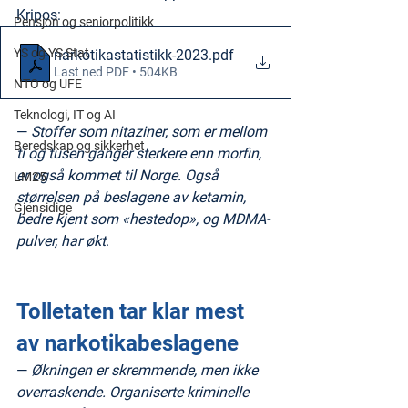
Kripos:
Pensjon og seniorpolitikk
YS og YS Stat
narkotikastatistikk-2023
.pdf
Last ned PDF • 504KB
NTO og UFE
Teknologi, IT og AI
— 
Stoffer som nitaziner, som er mellom 
Beredskap og sikkerhet
ti og tusen ganger sterkere enn morfin, 
er også kommet til Norge. Også 
LM25
størrelsen på beslagene av ketamin, 
Gjensidige
bedre kjent som «hestedop», og MDMA-
pulver, har økt
.
Tolletaten tar klar mest 
av narkotikabeslagene
— 
Økningen er skremmende, men ikke 
overraskende. Organiserte kriminelle 