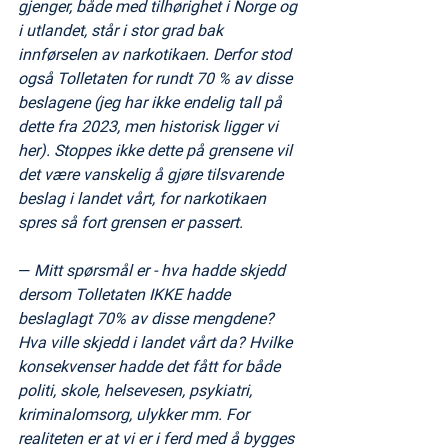
gjenger, både med tilhørighet i Norge og 
i utlandet, står i stor grad bak 
innførselen av narkotikaen. Derfor stod 
også Tolletaten for rundt 70 % av disse 
beslagene (jeg har ikke endelig tall på 
dette fra 2023, men historisk ligger vi 
her). Stoppes ikke dette på grensene vil 
det være vanskelig å gjøre tilsvarende 
beslag i landet vårt, for narkotikaen 
spres så fort grensen er passert.
— 
Mitt spørsmål er - hva hadde skjedd 
dersom Tolletaten IKKE hadde 
beslaglagt 70% av disse mengdene? 
Hva ville skjedd i landet vårt da? Hvilke 
konsekvenser hadde det fått for både 
politi, skole, helsevesen, psykiatri, 
kriminalomsorg, ulykker mm. For 
realiteten er at vi er i ferd med å bygges 