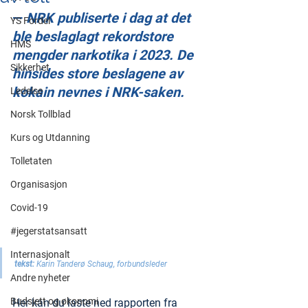
— 
NRK publiserte i dag at det 
YS Fordel
ble beslaglagt rekordstore 
HMS
mengder narkotika i 2023. De 
Sikkerhet
hinsides store beslagene av 
kokain nevnes i NRK-saken.
Ledelse
Norsk Tollblad
Kurs og Utdanning
Tolletaten
Organisasjon
Covid-19
#jegerstatsansatt
Internasjonalt
tekst: 
Karin Tanderø Schaug, forbundsleder 
Andre nyheter
Budsjett og økonomi
Her kan du laste ned rapporten fra 