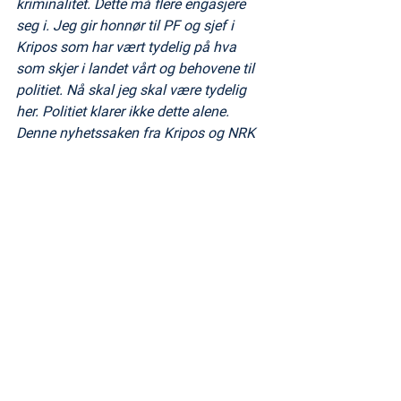
kriminalitet. Dette må flere engasjere 
seg i. Jeg gir honnør til PF og sjef i 
Kripos som har vært tydelig på hva 
som skjer i landet vårt og behovene til 
politiet. Nå skal jeg skal være tydelig 
her. Politiet klarer ikke dette alene. 
Denne nyhetssaken fra Kripos og NRK 
beviser akkurat det.
Tags:
Karin Tanderø Schaug
Organisert kriminalitet
Kripos
kokain
Narkotikabeslag
Narkotikastatistikk
nitaziner
ketamin
morfin
mdma
hasj
Sikkerhet
Tolletaten
Budsjett og økonomi