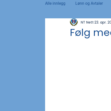
Alle innlegg
Lønn og Avtaler
NT Nett
23. apr. 2
Norsk Tollblad
Kurs og Ut
Følg me
Internasjonalt
Andre nyhet
NTO og UFE
Teknologi, IT 