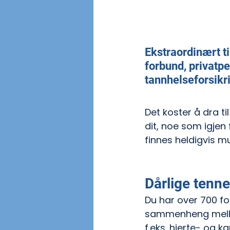
Ekstraordinært t
forbund, privatper
tannhelseforsikr
Det koster å dra t
dit, noe som igjen
finnes heldigvis m
Dårlige tenne
Du har over 700 for
sammenheng mello
f.eks. hjerte- og 