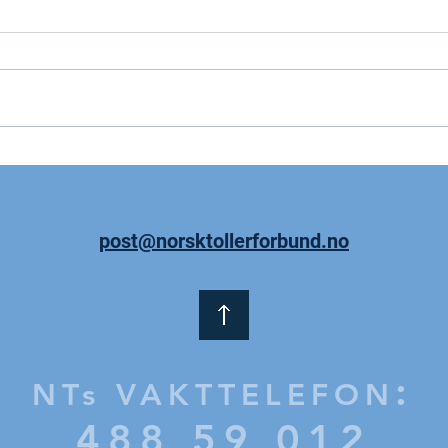
Cona
Eksklusiv rådgivning for
deg som er medlem av NT
post@norsktollerforbund.no
:
NTs VAKTTELEFON
488 59 012