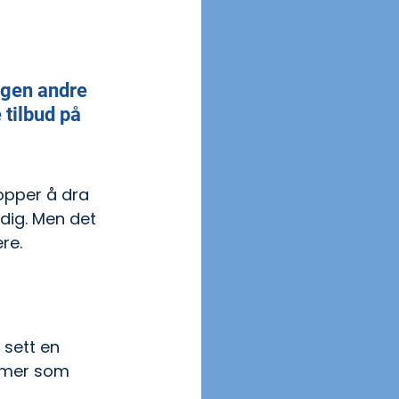
ngen andre 
 tilbud på 
opper å dra 
dig. Men det 
re.
 sett en 
mmer som 