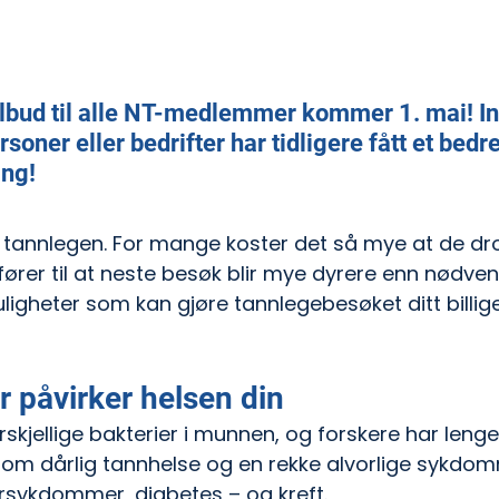
ilbud til alle NT-medlemmer kommer 1. mai!
 I
soner eller bedrifter har tidligere fått et bedre
ing!
il tannlegen. For mange koster det så mye at de dr
 fører til at neste besøk blir mye dyrere enn nødven
uligheter som kan gjøre tannlegebesøket ditt billige
r påvirker helsen din
skjellige bakterier i munnen, og forskere har lenge
m dårlig tannhelse og en rekke alvorlige sykdo
karsykdommer, diabetes – og kreft.