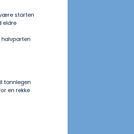
 være starten 
 eldre 
t halvparten 
il tannlegen 
or en rekke 