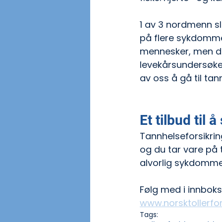
1 av 3 nordmenn sl
på flere sykdommer
mennesker, men de
levekårsundersøkel
av oss å gå til tann
Et tilbud til å
Tannhelseforsikring
og du tar vare på 
alvorlig sykdommer.
Følg med i innbokse
www.norsktollerfo
Tags: