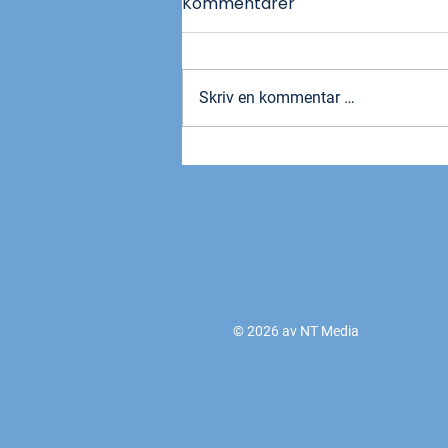
Kommentarer
Skriv en kommentar …
Lyst på Norges
landslagsdrakt?
© 2026 av NT Media