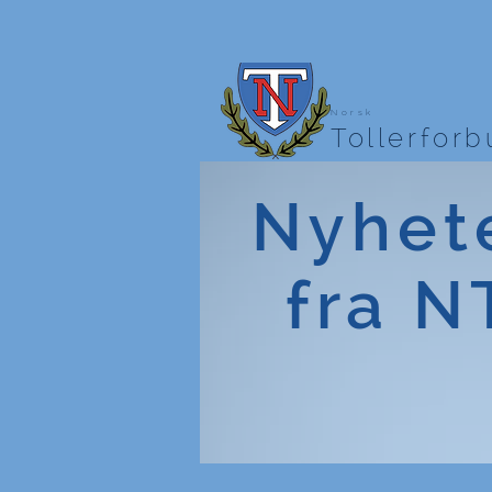
Norsk
Tollerfor
Nyhet
fra N