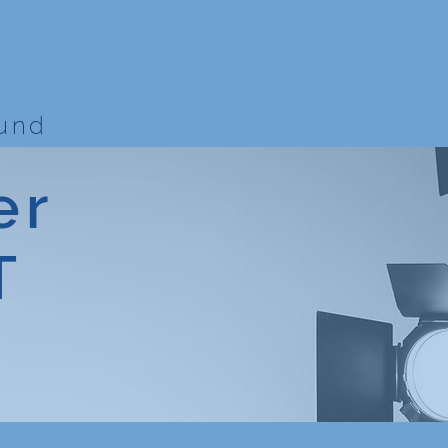
bund
er
T