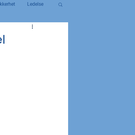
kkerhet
Ledelse
egerstatsansatt
l
YS og YS Stat