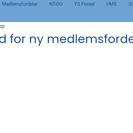
Medlemsfordeler
NT-OU
YS Fordel
HMS
Si
021
danning
Tolletaten
Organisasjon
Covid-19
#j
d for ny medlemsforde
er
Budsjett og økonomi
Pensjon og seniorpolitikk
og AI
Beredskap og sikkerhet
LM25
Gjensidige