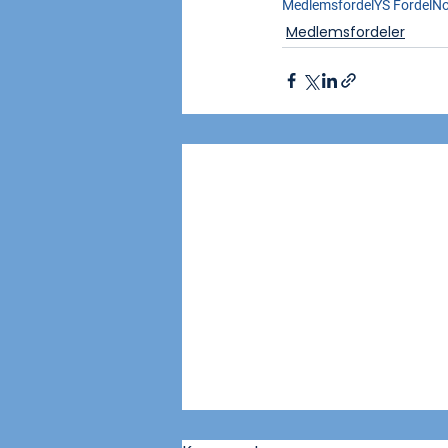
Medlemsfordel
YS Fordel
No
Medlemsfordeler