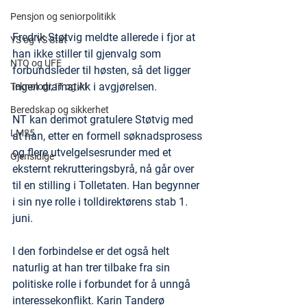
Pensjon og seniorpolitikk
Fredrik Støtvig meldte allerede i fjor at 
YS og YS Stat
han ikke stiller til gjenvalg som 
NTO og UFE
forbundsleder til høsten, så det ligger 
ingen dramatikk i avgjørelsen. 
Teknologi, IT og AI
Beredskap og sikkerhet
NT kan derimot gratulere Støtvig med 
LM25
at han, etter en formell søknadsprosess 
og flere utvelgelsesrunder med et 
Gjensidige
eksternt rekrutteringsbyrå, nå går over 
til en stilling i Tolletaten. Han begynner 
i sin nye rolle i tolldirektørens stab 1. 
juni.
I den forbindelse er det også helt 
naturlig at han trer tilbake fra sin 
politiske rolle i forbundet for å unngå 
interessekonflikt. Karin Tanderø 