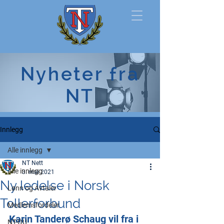
Norsk
Nyheter fra
Tollerforbund
NT
Innlegg
Alle innlegg
NT Nett
Alle innlegg
3. mai 2021
Ny ledelse i Norsk
Lønn og Avtaler
Tollerforbund
Medlemsfordeler
Karin Tanderø Schaug vil fra i 
NT-OU