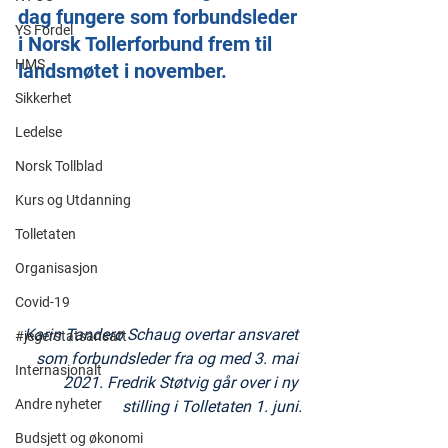
dag fungere som forbundsleder 
YS Fordel
i Norsk Tollerforbund frem til 
HMS
landsmøtet i november.
Sikkerhet
Ledelse
Norsk Tollblad
Kurs og Utdanning
Tolletaten
Organisasjon
Covid-19
Karin Tanderø Schaug overtar ansvaret 
#jegerstatsansatt
som forbundsleder fra og med 3. mai 
Internasjonalt
2021. Fredrik Støtvig går over i ny 
Andre nyheter
stilling i Tolletaten 1. juni.
Budsjett og økonomi