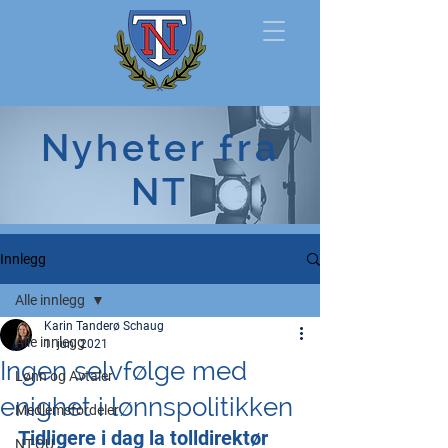
Norsk
Nyheter fra
Tollerforbund
NT
Innlegg
Alle innlegg
Karin Tanderø Schaug
Alle innlegg
1. juni 2021
Ingen selvfølge med
Lønn og Avtaler
enighet i lønnspolitikken
Medlemsfordeler
Tidligere i dag la tolldirektør 
NT-OU