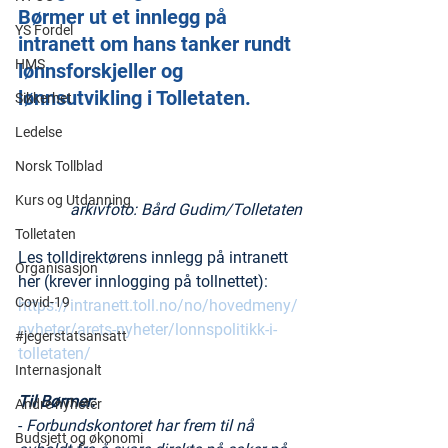
Børmer ut et innlegg på 
YS Fordel
intranett om hans tanker rundt 
HMS
lønnsforskjeller og 
lønnsutvikling i Tolletaten.
Sikkerhet
Ledelse
Norsk Tollblad
Kurs og Utdanning
arkivfoto: Bård Gudim/Tolletaten
Tolletaten
Les tolldirektørens innlegg på intranett 
Organisasjon
her (krever innlogging på tollnettet): 
Covid-19
https://intranett.toll.no/no/hovedmeny/
nyheter/arets-nyheter/lonnspolitikk-i-
#jegerstatsansatt
tolletaten/
Internasjonalt
Til Børmer:
Andre nyheter
- 
Forbundskontoret har frem til nå 
Budsjett og økonomi