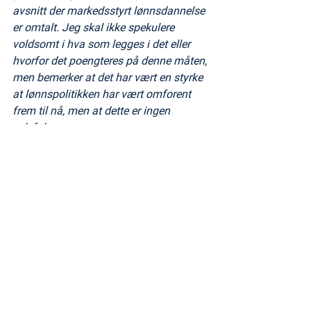
avsnitt der markedsstyrt lønnsdannelse 
er omtalt. Jeg skal ikke spekulere 
voldsomt i hva som legges i det eller 
hvorfor det poengteres på denne måten, 
men bemerker at det har vært en styrke 
at lønnspolitikken har vært omforent 
frem til nå, men at dette er ingen 
selvfølge.
Karin Tanderø Schaug
forbundsleder Norsk Tollerforbund
NTs tilsvar er også lagt ut som 
en kommentar til innlegget på 
intranett.
Tags: