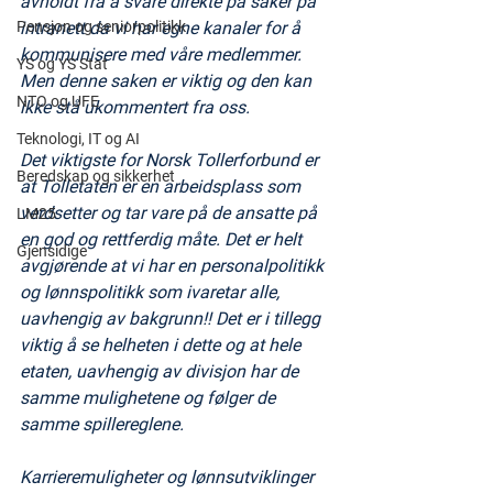
avholdt fra å svare direkte på saker på 
intranett da vi har egne kanaler for å 
Pensjon og seniorpolitikk
kommunisere med våre medlemmer. 
YS og YS Stat
Men denne saken er viktig og den kan 
NTO og UFE
ikke stå ukommentert fra oss.  
Teknologi, IT og AI
Det viktigste for Norsk Tollerforbund er 
Beredskap og sikkerhet
at Tolletaten er en arbeidsplass som 
verdsetter og tar vare på de ansatte på 
LM25
en god og rettferdig måte. Det er helt 
Gjensidige
avgjørende at vi har en personalpolitikk 
og lønnspolitikk som ivaretar alle, 
uavhengig av bakgrunn!! Det er i tillegg 
viktig å se helheten i dette og at hele 
etaten, uavhengig av divisjon har de 
samme mulighetene og følger de 
samme spillereglene.
Karrieremuligheter og lønnsutviklinger 