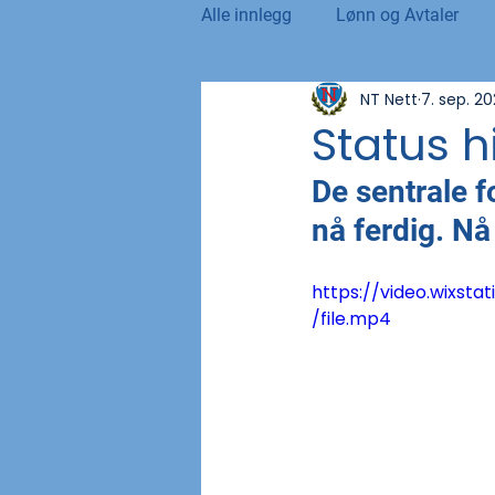
Alle innlegg
Lønn og Avtaler
NT Nett
7. sep. 2
Norsk Tollblad
Kurs og Ut
Status hi
De sentrale f
Internasjonalt
Andre nyhet
nå ferdig. Nå
NTO og UFE
Teknologi, IT 
https://video.wixs
/file.mp4