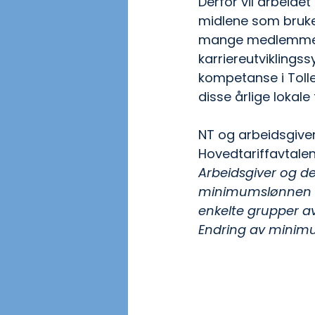
Derfor vil arbeide
midlene som brukes
mange medlemmer. 
karriereutviklings
kompetanse i Tolle
disse årlige lokal
NT og arbeidsgiver
Hovedtariffavtalen 
Arbeidsgiver og de 
minimumslønnen for 
enkelte grupper av 
Endring av minimums