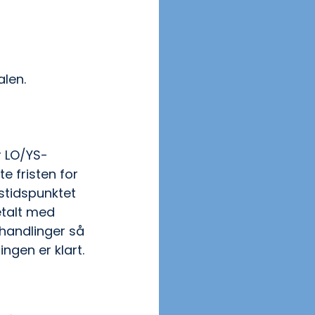
len.
r LO/YS-
 fristen for 
stidspunktet 
etalt med 
handlinger så 
ngen er klart.