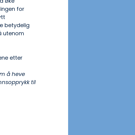
 å øke 
ingen for 
tt 
e betydelig 
så utenom 
ene etter 
 om å heve 
nnsopprykk til 