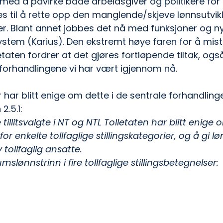
t med å påvirke både arbeidsgiver og politikere for
 til å rette opp den manglende/skjeve lønnsutvikl
Blant annet jobbes det nå med funksjoner og ny
system (Karius). Den ekstremt høye faren for å mist
taten fordrer at det gjøres fortløpende tiltak, og
e forhandlingene vi har vært igjennom nå.
 har blitt enige om dette i de sentrale forhandling
2.5.1:
tillitsvalgte i NT og NTL Tolletaten har blitt enige
enkelte tollfaglige stillingskategorier, og å gi lø
tollfaglig ansatte. 
lønnstrinn i fire tollfaglige stillingsbetegnelser: