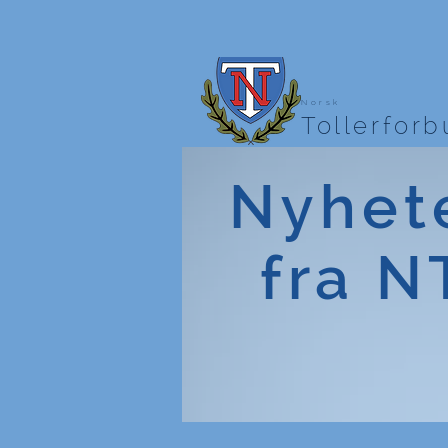
Norsk
Tollerfor
Nyhet
fra N