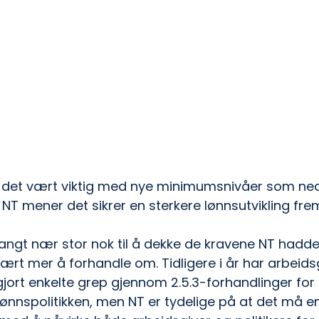
r det vært viktig med nye minimumsnivåer som nedf
 NT mener det sikrer en sterkere lønnsutvikling fre
langt nær stor nok til å dekke de kravene NT hadde, 
rt mer å forhandle om. Tidligere i år har arbeidsg
rt enkelte grep gjennom 2.5.3-forhandlinger for 
lønnspolitikken, men NT er tydelige på at det må en