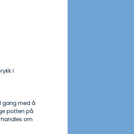
rykk i 
ull gang med å 
ge potten på 
orhandles om 