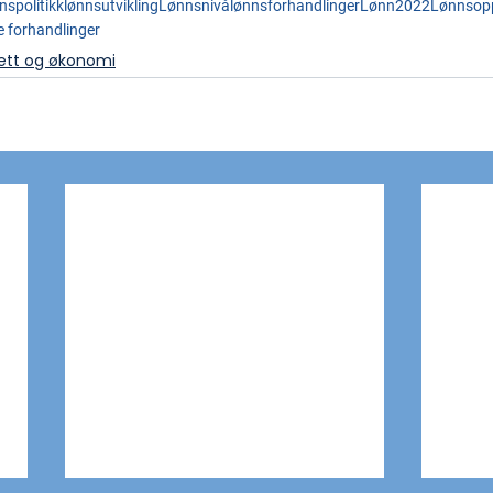
nspolitikk
lønnsutvikling
Lønnsnivå
lønnsforhandlinger
Lønn2022
Lønnsopp
e forhandlinger
ett og økonomi