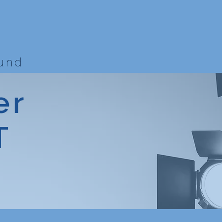
bund
er
T