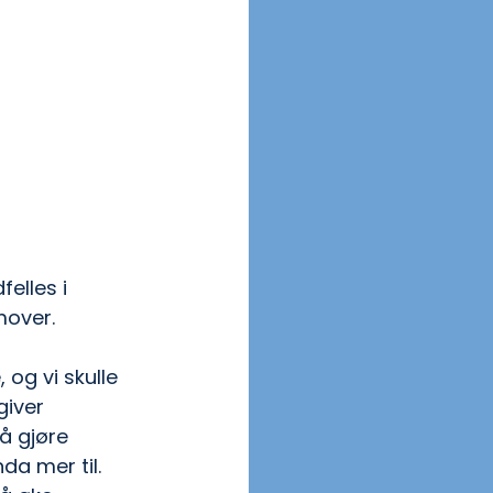
elles i 
mover.
og vi skulle 
iver 
å gjøre 
da mer til. 