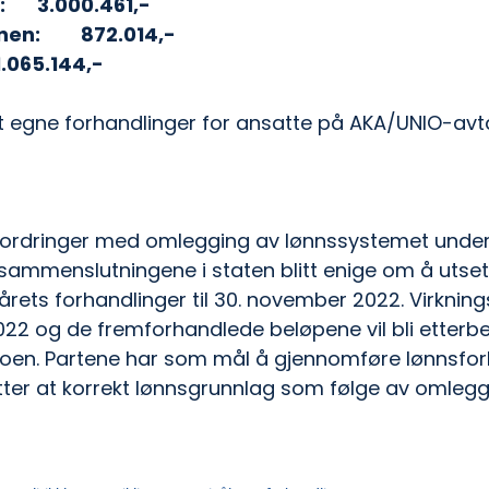
Grensedivisjonen:	3.000.461,-
Vareførseldivisjonen:	872.014,-
mådivisjonene:	1.065.144,-
t egne forhandlinger for ansatte på AKA/UNIO-avta
tfordringer med omlegging av lønnssystemet unde
ammenslutningene i staten blitt enige om å utsette
rets forhandlinger til 30. november 2022. Virkning
2022 og de fremforhandlede beløpene vil bli etterb
toen. Partene har som mål å gjennomføre lønnsfor
ter at korrekt lønnsgrunnlag som følge av omleggi