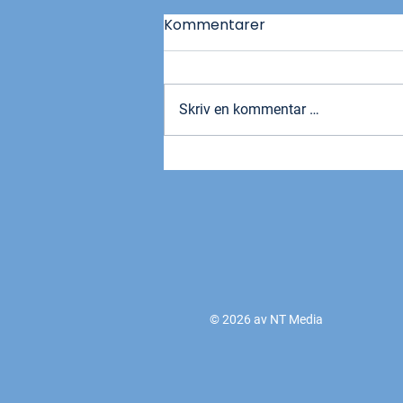
Kommentarer
Skriv en kommentar …
Hever lønna til 413
inspektører og
førstetollinspektører
© 2026 av NT Media