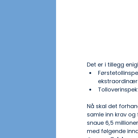
Det er i tillegg eni
Førstetollinspe
ekstraordinære
Tolloverinspekt
Nå skal det forhand
samle inn krav og 
snaue 6,5 millione
med følgende innde