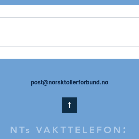
Nå e
Tallene i årets
lønnsoppgjør
post@norsktollerforbund.no
:
NTs VAKTTELEFON