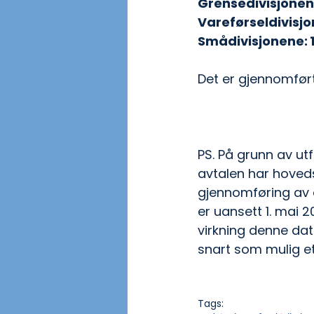
S
Det er gjennomfør
PS. På grunn av u
avtalen har hoveds
gjennomføring av å
er uansett 1. mai 
virkning denne da
snart som mulig et
Tags: