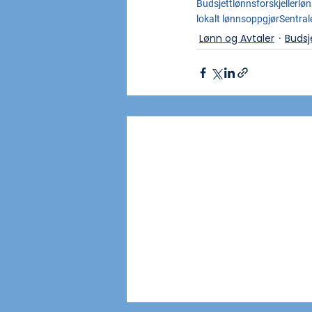
Budsjett
lønnsforskjeller
løn
lokalt lønnsoppgjør
Sentral
Lønn og Avtaler
Budsj