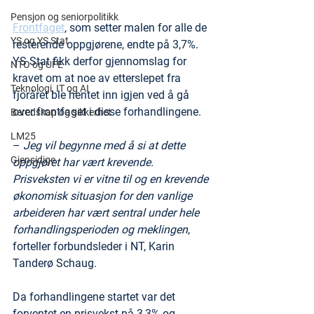
Pensjon og seniorpolitikk
Frontfaget
, som setter malen for alle de 
YS og YS Stat
resterende oppgjørene, endte på 3,7%. 
YS Stat fikk derfor gjennomslag for 
NTO og UFE
kravet om at noe av etterslepet fra 
Teknologi, IT og AI
fjoråret ble hentet inn igjen ved å gå 
over frontfaget i disse forhandlingene.
Beredskap og sikkerhet
LM25
– 
Jeg vil begynne med å si at dette 
Gjensidige
oppgjøret har vært krevende. 
Prisveksten vi er vitne til og en krevende 
økonomisk situasjon for den vanlige 
arbeideren har vært sentral under hele 
forhandlingsperioden og meklingen
, 
forteller forbundsleder i NT, Karin 
Tanderø Schaug.
Da forhandlingene startet var det 
forventet en prisvekst på 3,3% og 