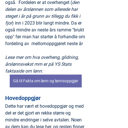
også.  Fordelen er at overhenget (
den 
delen av årslønnen som allerede har 
steget i år på grunn av tillegg du fikk i 
fjor
) inn i 2023 blir langt mindre. Da er 
også mindre av neste års ramme "brukt 
opp" før man har starter å forhandle om 
fordeling av  mellomoppgjøret neste år
Lese mer om hva overheng, glidning, 
årslønnsvekst mm er på YS Stats 
faktaside om lønn:
Gå til Fakta om lønn og lønnsoppgjør
Hovedoppgjør
Dette har vært et hovedoppgjør og med 
det er det gjort en rekke større og 
mindre endringer i selve avtalen. Noen 
av dem kan du lese her, og resten finner 