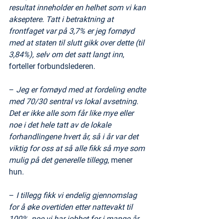
resultat inneholder en helhet som vi kan 
akseptere. Tatt i betraktning at 
frontfaget var på 3,7% er jeg fornøyd 
med at staten til slutt gikk over dette (til 
3,84%), selv om det satt langt inn
, 
forteller forbundslederen.
– 
Jeg er fornøyd med at fordeling endte 
med 70/30 sentral vs lokal avsetning. 
Det er ikke alle som får like mye eller 
noe i det hele tatt av de lokale 
forhandlingene hvert år, så i år var det 
viktig for oss at så alle fikk så mye som 
mulig på det generelle tillegg
, mener 
hun.
– 
I tillegg fikk vi endelig gjennomslag 
for å øke overtiden etter nattevakt til 
100%, noe vi har jobbet for i mange år. 