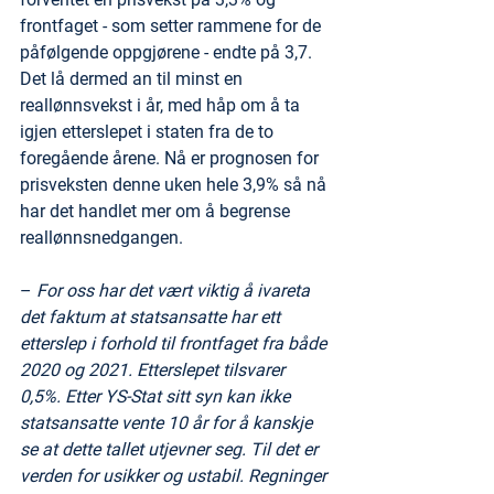
frontfaget - som setter rammene for de 
påfølgende oppgjørene - endte på 3,7. 
Det lå dermed an til minst en 
reallønnsvekst i år, med håp om å ta 
igjen etterslepet i staten fra de to 
foregående årene. Nå er prognosen for 
prisveksten denne uken hele 3,9% så nå 
har det handlet mer om å begrense 
reallønnsnedgangen.
– 
For oss har det vært viktig å ivareta 
det faktum at statsansatte har ett 
etterslep i forhold til frontfaget fra både 
2020 og 2021. Etterslepet tilsvarer 
0,5%. Etter YS-Stat sitt syn kan ikke 
statsansatte vente 10 år for å kanskje 
se at dette tallet utjevner seg. Til det er 
verden for usikker og ustabil. Regninger 