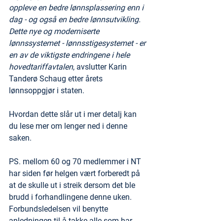
oppleve en bedre lønnsplassering enn i 
dag - og også en bedre lønnsutvikling. 
Dette nye og moderniserte 
lønnssystemet - lønnsstigesystemet - er 
en av de viktigste endringene i hele 
hovedtariffavtalen
, avslutter Karin 
Tanderø Schaug etter årets 
lønnsoppgjør i staten.
Hvordan dette slår ut i mer detalj kan 
du lese mer om lenger ned i denne 
saken.
PS. mellom 60 og 70 medlemmer i NT 
har siden før helgen vært forberedt på 
at de skulle ut i streik dersom det ble 
brudd i forhandlingene denne uken. 
Forbundsledelsen vil benytte 
anledningen til å takke alle som har 