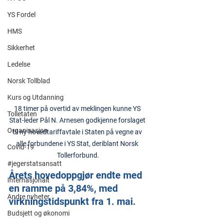
YS Fordel
HMS
Sikkerhet
Ledelse
Norsk Tollblad
Kurs og Utdanning
18 timer på overtid av meklingen kunne YS 
Tolletaten
Stat-leder Pål N. Arnesen godkjenne forslaget 
Organisasjon
til ny hovedtariffavtale i Staten på vegne av 
alle forbundene i YS Stat, deriblant Norsk 
Covid-19
Tollerforbund.
#jegerstatsansatt
Årets hovedoppgjør endte med 
Internasjonalt
en ramme på 3,84%, med 
Andre nyheter
virkningstidspunkt fra 1. mai.
Budsjett og økonomi