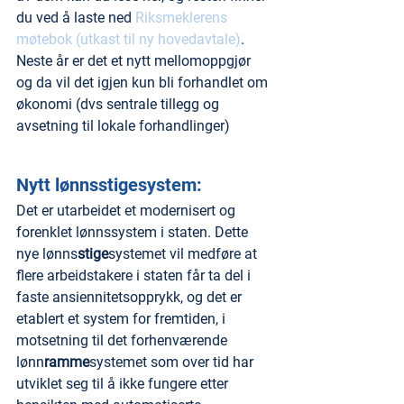
du ved å laste ned 
Riksmeklerens 
møtebok (utkast til ny hovedavtale)
. 
Neste år er det et nytt mellomoppgjør 
og da vil det igjen kun bli forhandlet om 
økonomi (dvs sentrale tillegg og 
avsetning til lokale forhandlinger)
Nytt lønnsstigesystem:
Det er utarbeidet et modernisert og 
forenklet lønnssystem i staten. Dette 
nye lønns
stige
systemet vil medføre at 
flere arbeidstakere i staten får ta del i 
faste ansiennitetsopprykk, og det er 
etablert et system for fremtiden, i 
motsetning til det forhenværende 
lønn
ramme
systemet som over tid har 
utviklet seg til å ikke fungere etter 