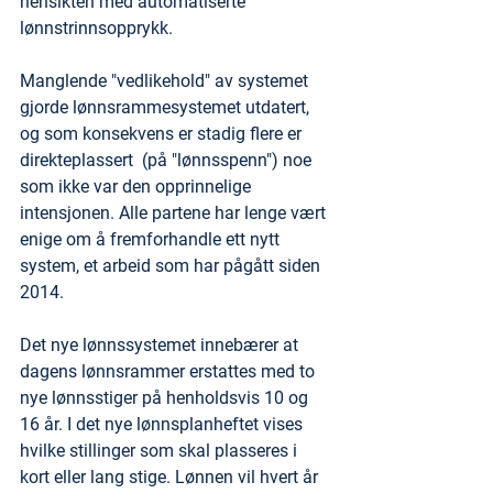
hensikten med automatiserte 
lønnstrinnsopprykk.
Manglende "vedlikehold" av systemet 
gjorde lønnsrammesystemet utdatert, 
og som konsekvens er stadig flere er 
direkteplassert  (på "lønnsspenn") noe 
som ikke var den opprinnelige 
intensjonen. Alle partene har lenge vært 
enige om å fremforhandle ett nytt 
system, et arbeid som har pågått siden 
2014.
Det nye lønnssystemet innebærer at 
dagens lønnsrammer erstattes med to 
nye lønnsstiger på henholdsvis 10 og 
16 år. I det nye lønnsplanheftet vises 
hvilke stillinger som skal plasseres i 
kort eller lang stige. Lønnen vil hvert år 