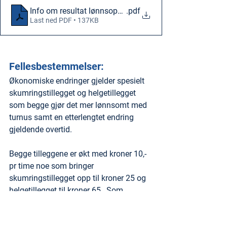
Info om resultat lønnsoppgjør 2022
.pdf
Last ned PDF • 137KB
Fellesbestemmelser:
Økonomiske endringer gjelder spesielt 
skumringstillegget og helgetillegget 
som begge gjør det mer lønnsomt med 
turnus samt en etterlengtet endring 
gjeldende overtid.
Begge tilleggene er økt med kroner 10,- 
pr time noe som bringer 
skumringstillegget opp til kroner 25 og 
helgetillegget til kroner 65,. Som 
eksempel vil en statlig turnusarbeider i 
treskifts turnus i lønnstrinn 46 få en 
ekstra årlig lønnsøkning på 0,61% og 