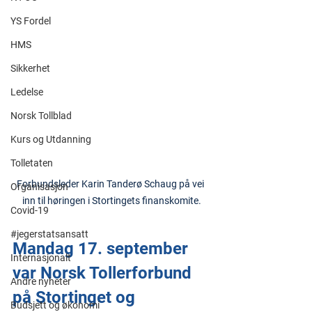
YS Fordel
HMS
Sikkerhet
Ledelse
Norsk Tollblad
Kurs og Utdanning
Tolletaten
Forbundsleder Karin Tanderø Schaug på vei 
Organisasjon
inn til høringen i Stortingets finanskomite.
Covid-19
#jegerstatsansatt
Mandag 17. september 
Internasjonalt
var Norsk Tollerforbund 
Andre nyheter
på Stortinget og 
Budsjett og økonomi