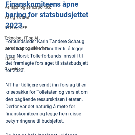
Finanskomiteens åpne 
Pensjon og seniorpolitikk
høring for statsbudsjettet 
YS og YS Stat
2023.
NTO og UFE
Teknologi, IT og AI
Forbundsleder Karin Tanderø Schaug 
Beredskap og sikkerhet
fikk tildelt sine tre minutter til å legge 
frem Norsk Tollerforbunds innspill til 
LM25
det fremlagte forslaget til statsbudsjett 
Gjensidige
for 2023.
NT har tidligere sendt inn forslag til en 
krisepakke for Tolletaten og varslet om 
den pågående ressurskrisen i etaten. 
Derfor var det naturlig å møte for 
finanskomiteen og legge frem disse 
bekymringene til budsjettet.