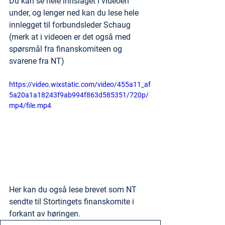
Du kan se hele innslaget i videoen 
under, og lenger ned kan du lese hele 
innlegget til forbundsleder Schaug 
(merk at i videoen er det også med 
spørsmål fra finanskomiteen og 
svarene fra NT)
https://video.wixstatic.com/video/455a11_af
5a20a1a18243f9ab994f863d585351/720p/
mp4/file.mp4
Her kan du også lese brevet som NT 
sendte til Stortingets finanskomite i 
forkant av høringen.